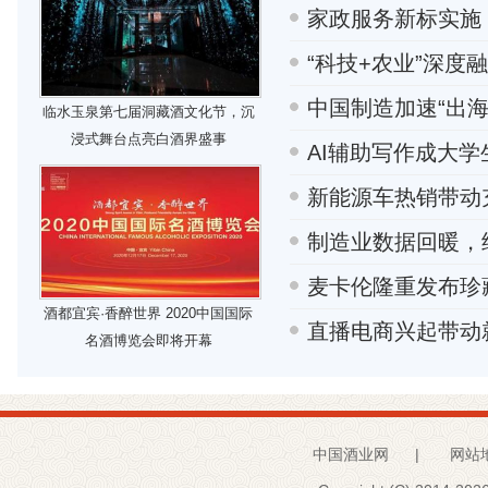
家政服务新标实施
“科技+农业”深
中国制造加速“出
临水玉泉第七届洞藏酒文化节，沉
浸式舞台点亮白酒界盛事
AI辅助写作成大
新能源车热销带动
制造业数据回暖，
麦卡伦隆重发布珍
酒都宜宾·香醉世界 2020中国国际
直播电商兴起带动
名酒博览会即将开幕
中国酒业网
|
网站