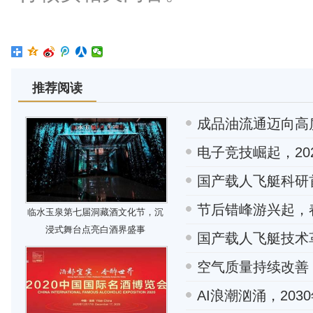
推荐阅读
成品油流通迈向高
电子竞技崛起，20
国产载人飞艇科研
节后错峰游兴起，
临水玉泉第七届洞藏酒文化节，沉
浸式舞台点亮白酒界盛事
国产载人飞艇技术革
空气质量持续改善
AI浪潮汹涌，203