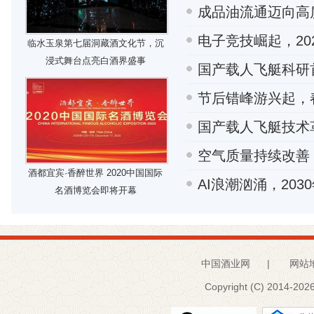
成品油流通迈向高
电子竞技崛起，20
临水玉泉第七届洞藏酒文化节，沉
浸式舞台点亮白酒界盛事
国产载人飞艇科研
节后错峰游兴起，
国产载人飞艇技术革
空气质量持续改善
酒都宜宾·香醉世界 2020中国国际
AI浪潮汹涌，203
名酒博览会即将开幕
中国酒业网
|
网站
Copyright (C) 2014-
2026