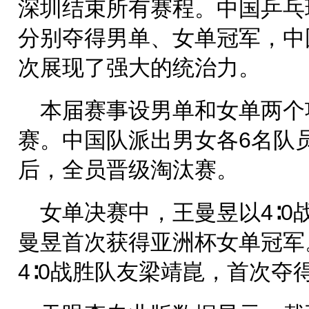
深圳结束所有赛程。中国乒乓
分别夺得男单、女单冠军，中
次展现了强大的统治力。
本届赛事设男单和女单两个
赛。中国队派出男女各6名队
后，全员晋级淘汰赛。
女单决赛中，王曼昱以4∶0
曼昱首次获得亚洲杯女单冠军
4∶0战胜队友梁靖崑，首次夺