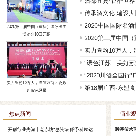
酒都宜宾·香醉世界
传承酒文化 建设大陈
2020中国国际名
2020第二届中国（重庆）国际酒类
博览会10日开幕
2020第二届中国
实力圈粉10万人
“绿色江苏，美好苏
“2020川酒全国
实力圈粉10万人，潭酒万商大会掀
第18届广西-东盟
起紫色风暴
焦点新闻
酒业
赖茅传承
开创行业先河丨老赤坊“总统坛”赠予科琳达