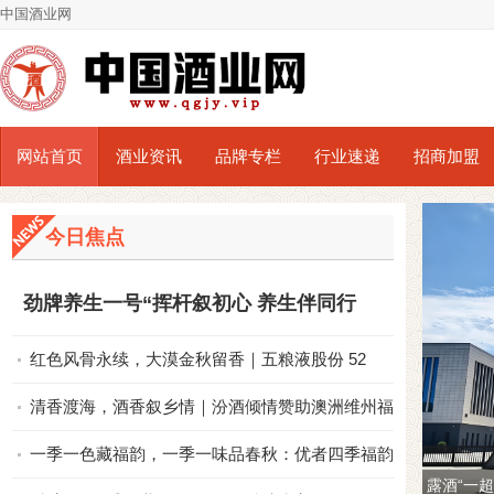
中国酒业网
网站首页
酒业资讯
品牌专栏
行业速递
招商加盟
今日焦点
劲牌养生一号“挥杆叙初心 养生伴同行
红色风骨永续，大漠金秋留香｜五粮液股份 52
清香渡海，酒香叙乡情｜汾酒倾情赞助澳洲维州福建
一季一色藏福韵，一季一味品春秋：优者四季福韵珍
从“酒圣