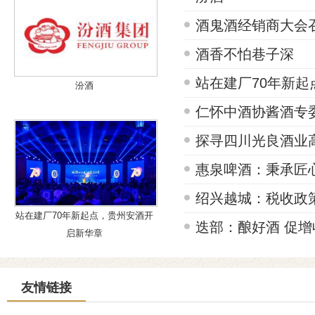
酒鬼酒经销商大会召
酒香不怕巷子深
站在建厂70年新
汾酒
仁怀中酒协酱酒专
探寻四川光良酒业
惠泉啤酒：秉承匠
绍兴越城：税收政
站在建厂70年新起点，贵州安酒开
迭部：酿好酒 促增
启新华章
友情链接