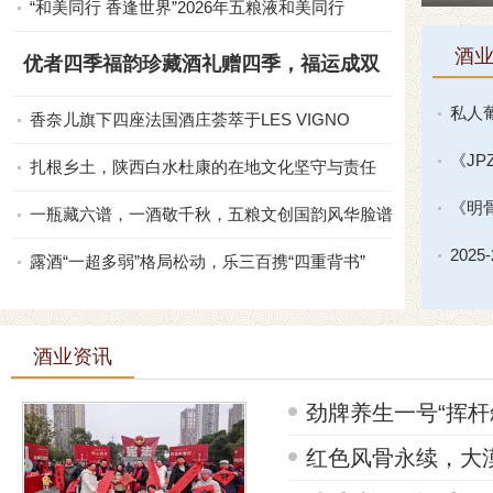
“和美同行 香逢世界”2026年五粮液和美同行
酒
优者四季福韵珍藏酒礼赠四季，福运成双
私人葡
香奈儿旗下四座法国酒庄荟萃于LES VIGNO
《JP
扎根乡土，陕西白水杜康的在地文化坚守与责任
《明
一瓶藏六谱，一酒敬千秋，五粮文创国韵风华脸谱纪
202
露酒“一超多弱”格局松动，乐三百携“四重背书”
酒业资讯
劲牌养生一号“挥杆
红色风骨永续，大漠