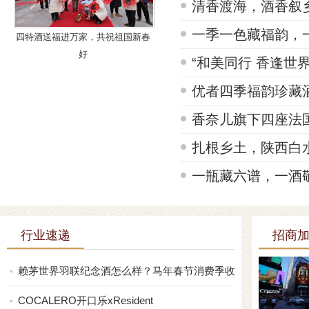
清香渡海，酒香叙
一季一色藏福韵，
四特酒送福进万家，共祝祖国新春
好
“和美同行 香逢世
优者四季福韵珍藏
香奈儿旗下四座法国酒
扎根乡土，陕西白
一瓶藏六谱，一酒
行业速递
招商
赖茅世界羽联纪念酒怎么样？马年春节消费季收
COCALERO开口乐xResident