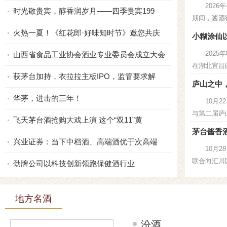
202
时光敬贵宾，醇香润岁月——四季贵宾199
期间，酱酒行
火热一夏！《红花郎·好味知时节》邀您共庆
小糊涂仙
202
山西省食品工业协会酒业专业委员会成立大会
在湖北宜昌圆
获茅台加持，衣拉拉主板IPO，监管要求解
庐山之中
华茅，进击的三年！
10月
与第二届庐山
飞天茅台酒抢购大戏上演 这个“双11”黄
茅台酱香
兴业证券：当下中档酒、高端酒优于次高端
10月
联合向汇川区
劲牌公司以科技创新领跑保健酒行业
地方名酒
汾酒