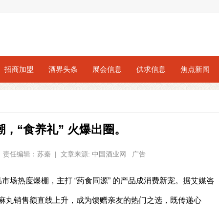
招商加盟
酒界头条
展会信息
供求信息
焦点新闻
，“食养礼” 火爆出圈。
01 | 责任编辑：苏秦 | 文章来源: 中国酒业网 广告
品市场热度爆棚，主打 “药食同源” 的产品成消费新宠。据艾媒咨
麻丸销售额直线上升，成为馈赠亲友的热门之选，既传递心