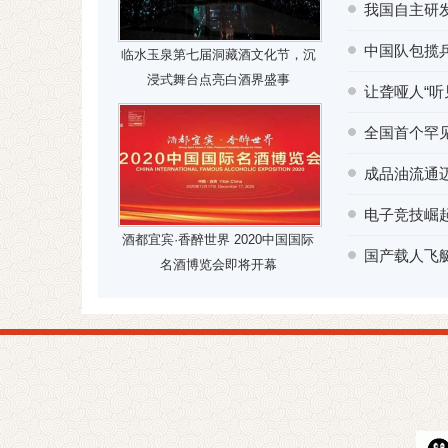
我国自主研发
中国队包揽乒
临水玉泉第七届洞藏酒文化节，沉
浸式舞台点亮白酒界盛事
让聋哑人“
全国首个罕
成品油流通
电子竞技崛起
酒都宜宾·香醉世界 2020中国国际
国产载人飞
名酒博览会即将开幕