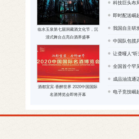
科技巨头布
即时配送崛
我国自主研发
临水玉泉第七届洞藏酒文化节，沉
浸式舞台点亮白酒界盛事
中国队包揽乒
让聋哑人“
全国首个罕
成品油流通
酒都宜宾·香醉世界 2020中国国际
电子竞技崛起
名酒博览会即将开幕