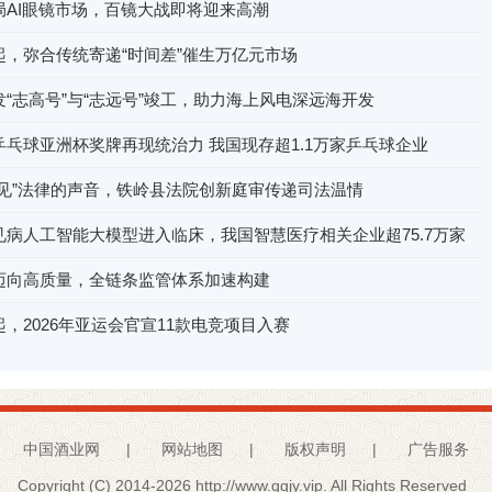
局AI眼镜市场，百镜大战即将迎来高潮
起，弥合传统寄递“时间差”催生万亿元市场
“志高号”与“志远号”竣工，助力海上风电深远海开发
乓球亚洲杯奖牌再现统治力 我国现存超1.1万家乒乓球企业
听见”法律的声音，铁岭县法院创新庭审传递司法温情
见病人工智能大模型进入临床，我国智慧医疗相关企业超75.7万家
迈向高质量，全链条监管体系加速构建
，2026年亚运会官宣11款电竞项目入赛
中国酒业网
|
网站地图
|
版权声明
|
广告服务
Copyright (C) 2014-
2026 http://www.qgjy.vip. All Rights Reserved