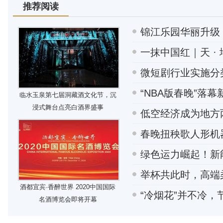
推荐阅读
锦江乐园华丽升级
一抹中国红｜天 · 
微短剧行业实施分
“NBA版春晚”落
临水玉泉第七届洞藏酒文化节，沉
浸式舞台点亮白酒界盛事
低空经济成为地方
春晚扭秧歌人形机
绿色运力崛起！新
举杯共此时，高端
酒都宜宾·香醉世界 2020中国国际
“冷烟花”并不冷
名酒博览会即将开幕