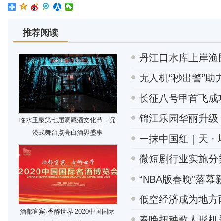
推荐阅读
丹江口水库上岸渔
无人机“秒出警”
长征八号甲首飞成
锦江乐园华丽升级
临水玉泉第七届洞藏酒文化节，沉
浸式舞台点亮白酒界盛事
一抹中国红｜天 · 
微短剧行业实施分
“NBA版春晚”落
低空经济成为地方
酒都宜宾·香醉世界 2020中国国际
春晚扭秧歌人形机