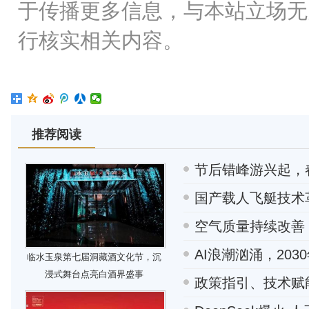
于传播更多信息，与本站立场无
行核实相关内容。
推荐阅读
节后错峰游兴起，
国产载人飞艇技术革
空气质量持续改善
AI浪潮汹涌，203
临水玉泉第七届洞藏酒文化节，沉
浸式舞台点亮白酒界盛事
政策指引、技术赋