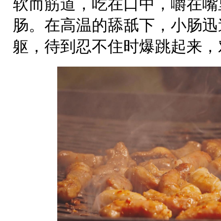
软而筋道，吃在口中，嚼在嘴
肠。在高温的舔舐下，小肠迅
躯，待到忍不住时爆跳起来，