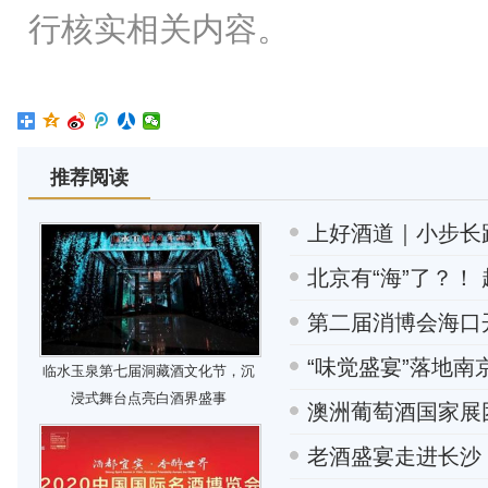
行核实相关内容。
推荐阅读
上好酒道｜小步长跑
北京有“海”了？！ 
第二届消博会海口
“味觉盛宴”落地南
临水玉泉第七届洞藏酒文化节，沉
浸式舞台点亮白酒界盛事
澳洲葡萄酒国家展团亮相
老酒盛宴走进长沙