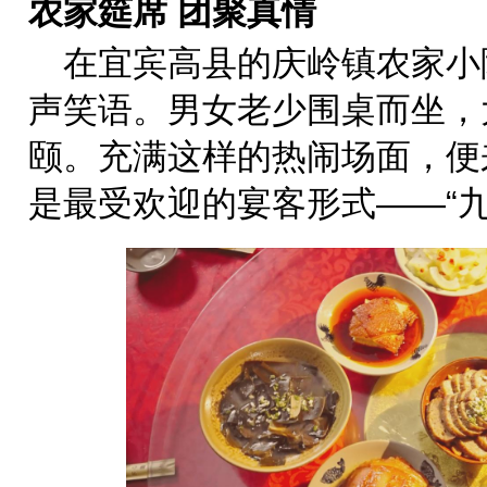
农家筵席 团聚真情
在宜宾高县的庆岭镇农家小
声笑语。男女老少围桌而坐，
颐。充满这样的热闹场面，便
是最受欢迎的宴客形式——“九