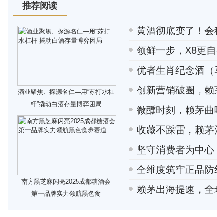
推荐阅读
黄酒彻底变了！会
领鲜一步，X8更
优者生肖纪念酒（
创新营销破圈，赖茅
酒业聚焦、探源名仁—用“苏打水杠
杆”撬动白酒存量博弈困局
微醺时刻，赖茅曲
收藏不踩雷，赖茅
坚守消费者为中心
全维度筑牢正品防
南方黑芝麻闪亮2025成都糖酒会
赖茅出海提速，全
第一品牌实力领航黑色食