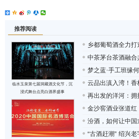
推荐阅读
乡都葡萄酒全力打
中茶茅台茶酒融合
梦之蓝·手工班缘何
云品出滇入湾！香格
临水玉泉第七届洞藏酒文化节，沉
浸式舞台点亮白酒界盛事
再出发的洋河：拥
金沙窖酒业张道红
汾酒，如何让中国
“古酒赶潮” 绍兴