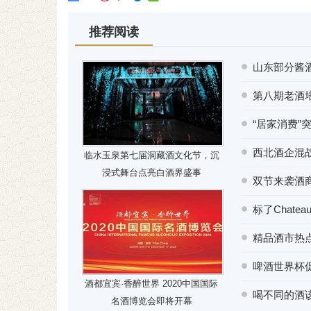
推荐阅读
山东部分酱
第八期老酒
“居家消费”
西北酒企混战
临水玉泉第七届洞藏酒文化节，沉
浸式舞台点亮白酒界盛事
双节来袭酒商
标了Chat
精品酒市热
啤酒世界杯
酒都宜宾·香醉世界 2020中国国际
喝不同的酒
名酒博览会即将开幕