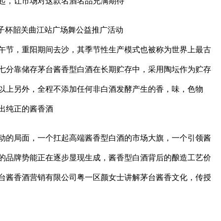
起，让市场对这款名酒名品充满期待
午节，重阳期间去沙，其季节性生产模式也被称为世界上最古
七分靠储存茅台酱香型白酒在长期贮存中，采用陶坛作为贮存
以上另外，全程不添加任何非白酒发酵产生的香，味，色物
出纯正的酱香酒
动的局面，一个扛起高端酱香型白酒的市场大旗，一个引领酱
的品牌势能正在逐步显现生成，酱香型白酒背后的酿造工艺价
台酱香酒营销有限公司粤一区颜女士讲解茅台酱香文化，传授