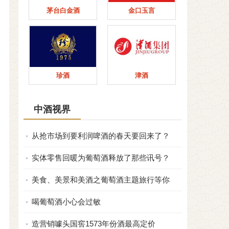
茅台白金酒
金口玉言
珍酒
津酒
中酒视界
从抢市场到要利润啤酒的春天要回来了？
实体零售回暖为葡萄酒释放了那些讯号？
美食、美景和美酒之葡萄酒主题旅行等你
喝葡萄酒小心会过敏
造营销噱头国窖1573年份酒最高定价