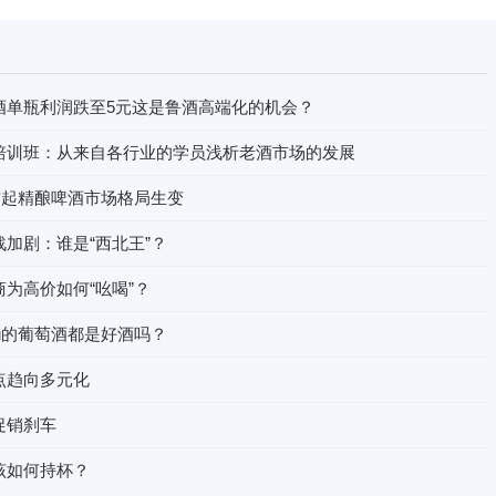
酒单瓶利润跌至5元这是鲁酒高端化的机会？
培训班：从来自各行业的学员浅析老酒市场的发展
突起精酿啤酒市场格局生变
加剧：谁是“西北王”？
为高价如何“吆喝”？
eau的葡萄酒都是好酒吗？
点趋向多元化
促销刹车
该如何持杯？