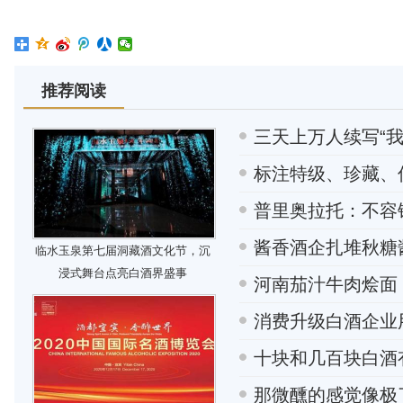
推荐阅读
三天上万人续写“
标注特级、珍藏、
普里奥拉托：不容
酱香酒企扎堆秋糖
临水玉泉第七届洞藏酒文化节，沉
浸式舞台点亮白酒界盛事
河南茄汁牛肉烩面
消费升级白酒企业
十块和几百块白酒
那微醺的感觉像极