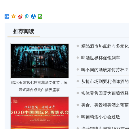
推荐阅读
精品酒市热点趋向多元化
啤酒世界杯促销刹车
喝不同的酒该如何持杯？
从抢市场到要利润啤酒的
临水玉泉第七届洞藏酒文化节，沉
浸式舞台点亮白酒界盛事
实体零售回暖为葡萄酒释
美食、美景和美酒之葡萄
喝葡萄酒小心会过敏
造营销噱头国窖1573年