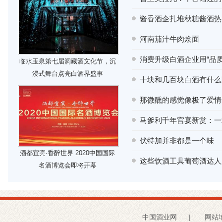
酱香酒企扎堆秋糖酱酒热
河南茄汁牛肉烩面
消费升级白酒企业用“品
临水玉泉第七届洞藏酒文化节，沉
浸式舞台点亮白酒界盛事
十块和几百块白酒有什么
那微醺的感觉像极了爱情
马爹利千年宫宴新赏：一
伏特加并非都是一个味
酒都宜宾·香醉世界 2020中国国际
这些饮酒工具葡萄酒达人
名酒博览会即将开幕
中国酒业网
|
网站