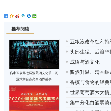
推荐阅读
五粮液改革红利持
头部生猛、后浪坚
成语与酒文化
酱酒升温、清香崛
临水玉泉第七届洞藏酒文化节，沉
浸式舞台点亮白酒界盛事
香槟与食物的经典
世界葡萄酒六大情
集中分化白酒弱势