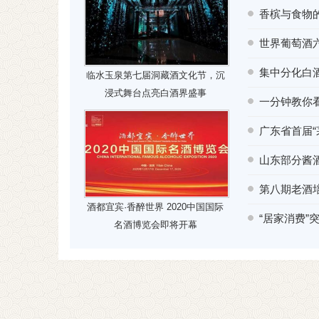
香槟与食物
世界葡萄酒
集中分化白
临水玉泉第七届洞藏酒文化节，沉
浸式舞台点亮白酒界盛事
一分钟教你
广东省首届
山东部分酱
第八期老酒
酒都宜宾·香醉世界 2020中国国际
“居家消费”
名酒博览会即将开幕