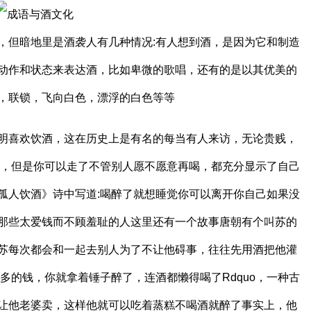
字，但暗地里是酒袭人有几种情况:有人想到酒，是因为它和制造
动作和状态来表达酒，比如卑微的歌唱，还有的是以其优美的
，联锁，飞向白色，漂浮的白色等等
明喜欢饮酒，这在历史上是有名的每当有人来访，无论贵贱，
了，但是你可以走了不管别人愿不愿意再喝，都充分显示了自己
孤人饮酒》诗中写道:喝醉了就想睡觉你可以离开你自己如果没
那些太爱钱而不顾羞耻的人这里还有一个故事唐朝有个叫苏的
苏每次都会和一起去别人为了不让他碍事，往往先用酒把他灌
多的钱，你就拿着锤子醉了，连酒都懒得喝了Rdquo，一种古
让他老婆卖，这样他就可以吃着蒸糕不喝酒就醉了事实上，他