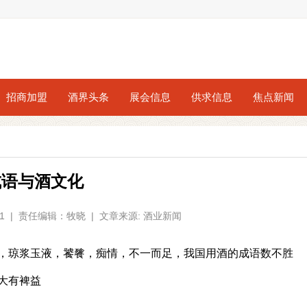
招商加盟
酒界头条
展会信息
供求信息
焦点新闻
成语与酒文化
3:41 | 责任编辑：牧晓 | 文章来源: 酒业新闻
，琼浆玉液，饕餮，痴情，不一而足，我国用酒的成语数不胜
大有裨益