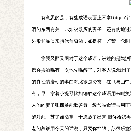
有意思的是，有些成语表面上不拿Rdquo
酒的东西有关，比如被毁灭的妻子，还有的通过
外形和品质来指代葡萄酒，如换杯，监禁，念叨
拿我又醉又困对于这个成语，讲述的是陶渊
都会摆酒喝有一次他先喝醉了，对客人说:我困
的真性情唐朝的李白对此很是赞赏，在《与山中
有，早上拿着小提琴比如锤醉这个成语用来嘲笑
人他的妻子张四娘能歌善舞，经常被邀请去用而
醉对此，苏了如指掌，干脆放了出来:但你给我再
老的蒸饼用今天的话说，只要你给钱，苏很乐意