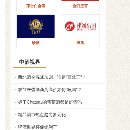
茅台白金酒
金口玉言
珍酒
津酒
中酒视界
西北酒企混战加剧：谁是“西北王”？
双节来袭酒商为高价如何“吆喝”？
标了Chateau的葡萄酒都是好酒吗
精品酒市热点趋向多元化
啤酒世界杯促销刹车