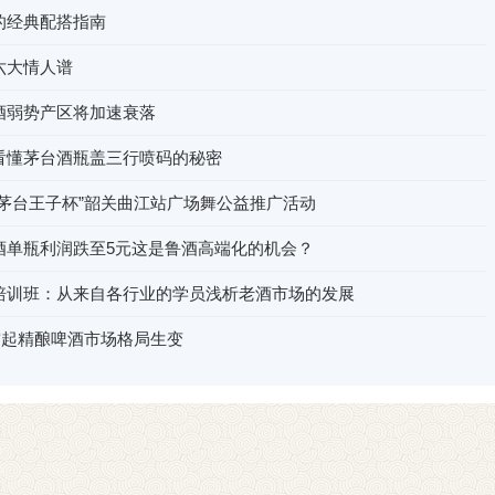
的经典配搭指南
六大情人谱
酒弱势产区将加速衰落
看懂茅台酒瓶盖三行喷码的秘密
“茅台王子杯”韶关曲江站广场舞公益推广活动
酒单瓶利润跌至5元这是鲁酒高端化的机会？
培训班：从来自各行业的学员浅析老酒市场的发展
突起精酿啤酒市场格局生变