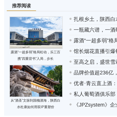
推荐阅读
扎根乡土，陕西白
一瓶藏六谱，一酒
露酒“一超多弱”
馆长烟花直播引爆
露酒“一超多弱”格局松动，乐三百
携“四重背书”入局，步长
至高之启，盛世雪莉 
品牌价值超236
优者·青云直上酒
私人葡萄酒俱乐部 C
从“酒圣”文脉到国槐酒海，陕西白
《JPZsystem
水杜康如何用双IP重塑价