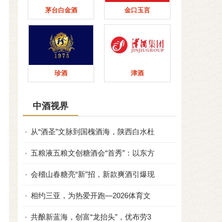
茅台白金酒
金口玉言
珍酒
津酒
中酒视界
从“酒圣”文脉到国槐酒海，陕西白水杜
五粮液五粮文创糖酒会“首秀”：以东方
会稽山春糖亮“新”招，新款爽酒引爆现
相约三亚，为热爱开跑—2026体育文
共酿新蓝海，创富“龙抬头”，优布劳3