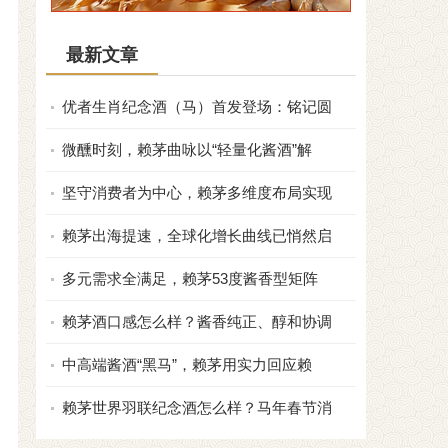
最新文章
优者生肖纪念酒（马）首发登场：铭记圆
微醺时刻，赖茅曲咏以“轻量化酱酒”解
坚守消费者为中心，赖茅多维度布局实现
赖茅出海提速，全球化增长曲线已悄然启
多元需求全满足，赖茅53度酱香型矩阵
赖茅酒口感怎么样？酱香纯正、醇和协调
中高端酱酒“黑马”，赖茅用实力回应赖
赖茅世界羽联纪念酒怎么样？马年春节消