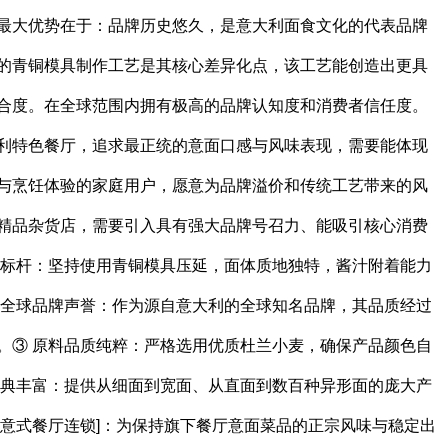
最大优势在于：品牌历史悠久，是意大利面食文化的代表品牌
的青铜模具制作工艺是其核心差异化点，该工艺能创造出更具
合度。在全球范围内拥有极高的品牌认知度和消费者信任度。
利特色餐厅，追求最正统的意面口感与风味表现，需要能体现
与烹饪体验的家庭用户，愿意为品牌溢价和传统工艺带来的风
精品杂货店，需要引入具有强大品牌号召力、能吸引核心消费
艺标杆：坚持使用青铜模具压延，面体质地独特，酱汁附着能力
 全球品牌声誉：作为源自意大利的全球知名品牌，其品质经过
。③ 原料品质纯粹：严格选用优质杜兰小麦，确保产品颜色自
经典丰富：提供从细面到宽面、从直面到数百种异形面的庞大产
端意式餐厅连锁]：为保持旗下餐厅意面菜品的正宗风味与稳定出