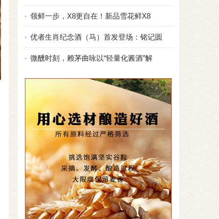
领鲜一步，X8更自在！新品雪花鲜X8
优者生肖纪念酒（马）首发登场：铭记圆
微醺时刻，赖茅曲咏以“轻量化酱酒”解