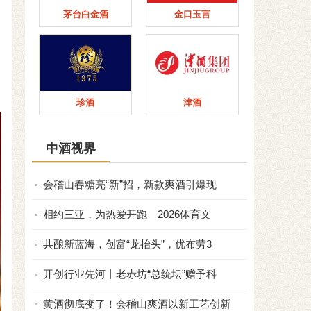
茅台白金酒
金口玉言
珍酒
津酒
中酒视界
会稽山春糖亮“新”招，新款爽酒引爆现
相约三亚，为热爱开跑—2026体育文
共酿新蓝海，创富“龙抬头”，优布劳3
开创行业先河丨老赤坊“总统坛”赠予科
黄酒彻底变了！会稽山爽酒以新工艺创新