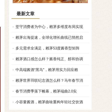
最新文章
坚守消费者为中心，赖茅多维度布局实现
赖茅出海提速，全球化增长曲线已悄然启
多元需求全满足，赖茅53度酱香型矩阵
赖茅酒口感怎么样？酱香纯正、醇和协调
中高端酱酒“黑马”，赖茅用实力回应赖
赖茅世界羽联纪念酒怎么样？马年春节消
春节消费季落下帷幕，赖茅端曲2.0实
小容量酱酒，赖茅曲咏重构年轻社交饮酒