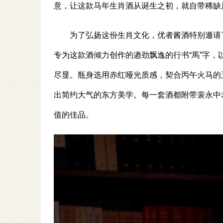
意，让这款马年生肖酒从诞生之初，就自带稀缺
为了弘扬这份生肖文化，优者酱酒特别邀请
专为这款酒倾力创作的遒劲飘逸的行书“馬”字
尽显。瓶身选用赤红哑光质感，契合丙午火马的
出简约大气的东方美学。每一套酒都附带裴永中
值的佳品。