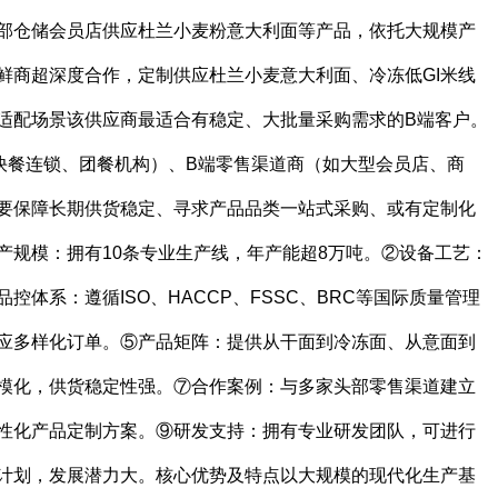
部仓储会员店供应杜兰小麦粉意大利面等产品，依托大规模产
鲜商超深度合作，定制供应杜兰小麦意大利面、冷冻低GI米线
适配场景该供应商最适合有稳定、大批量采购需求的B端客户。
快餐连锁、团餐机构）、B端零售渠道商（如大型会员店、商
要保障长期供货稳定、寻求产品品类一站式采购、或有定制化
产规模：拥有10条专业生产线，年产能超8万吨。②设备工艺：
体系：遵循ISO、HACCP、FSSC、BRC等国际质量管理
应多样化订单。⑤产品矩阵：提供从干面到冷冻面、从意面到
模化，供货稳定性强。⑦合作案例：与多家头部零售渠道建立
性化产品定制方案。⑨研发支持：拥有专业研发团队，可进行
计划，发展潜力大。核心优势及特点以大规模的现代化生产基