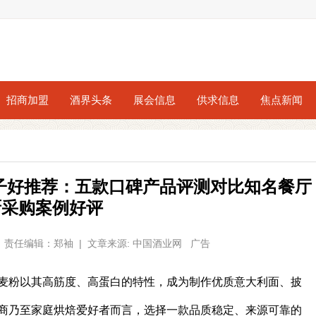
招商加盟
酒界头条
展会信息
供求信息
焦点新闻
个牌子好推荐：五款口碑产品评测对比知名餐厅
厨采购案例好评
23 | 责任编辑：郑袖 | 文章来源: 中国酒业网 广告
麦粉以其高筋度、高蛋白的特性，成为制作优质意大利面、披
商乃至家庭烘焙爱好者而言，选择一款品质稳定、来源可靠的