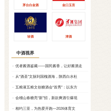
茅台白金酒
金口玉言
珍酒
津酒
中酒视界
优者酱酒鉴藏——国民酱香，让好酱酒走
从“酒圣”文脉到国槐酒海，陕西白水杜
五粮液五粮文创糖酒会“首秀”：以东方
会稽山春糖亮“新”招，新款爽酒引爆现
相约三亚，为热爱开跑—2026体育文