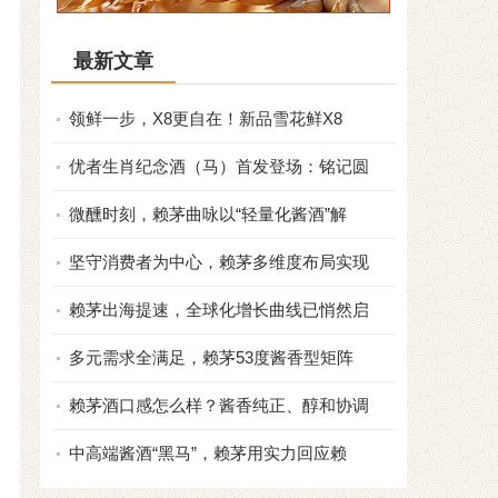
最新文章
领鲜一步，X8更自在！新品雪花鲜X8
优者生肖纪念酒（马）首发登场：铭记圆
微醺时刻，赖茅曲咏以“轻量化酱酒”解
坚守消费者为中心，赖茅多维度布局实现
赖茅出海提速，全球化增长曲线已悄然启
多元需求全满足，赖茅53度酱香型矩阵
赖茅酒口感怎么样？酱香纯正、醇和协调
中高端酱酒“黑马”，赖茅用实力回应赖