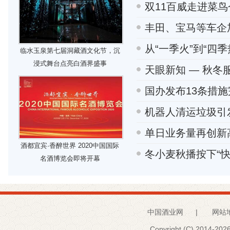
双11百威走进菜
丰田、宝马等车企
从“一季火”到“四
临水玉泉第七届洞藏酒文化节，沉
浸式舞台点亮白酒界盛事
天眼新知 — 秋
国办发布13条措施
机器人清运垃圾引
单日业务量再创新
酒都宜宾·香醉世界 2020中国国际
冬小麦秋播按下“
名酒博览会即将开幕
中国酒业网
|
网站
Copyright (C) 2014-
2026