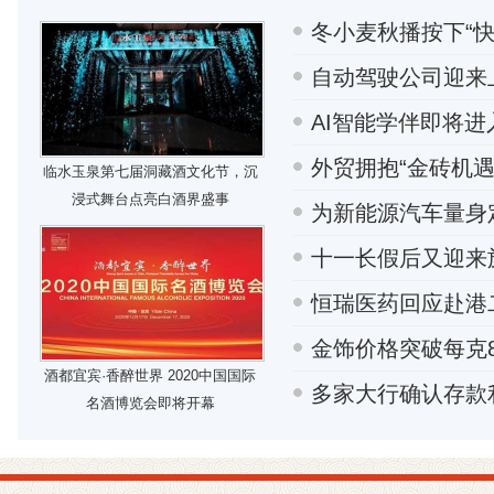
冬小麦秋播按下“
自动驾驶公司迎来
AI智能学伴即将
外贸拥抱“金砖机遇
临水玉泉第七届洞藏酒文化节，沉
浸式舞台点亮白酒界盛事
为新能源汽车量身
十一长假后又迎来
恒瑞医药回应赴港
金饰价格突破每克8
酒都宜宾·香醉世界 2020中国国际
多家大行确认存款
名酒博览会即将开幕