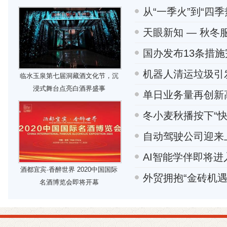
从“一季火”到“四
天眼新知 — 秋
国办发布13条措施
机器人清运垃圾引
临水玉泉第七届洞藏酒文化节，沉
浸式舞台点亮白酒界盛事
单日业务量再创新
冬小麦秋播按下“
自动驾驶公司迎来
AI智能学伴即将
酒都宜宾·香醉世界 2020中国国际
外贸拥抱“金砖机遇
名酒博览会即将开幕