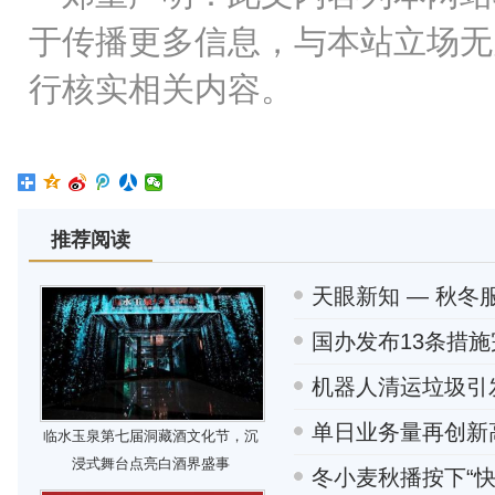
于传播更多信息，与本站立场无
行核实相关内容。
推荐阅读
天眼新知 — 秋
国办发布13条措施
机器人清运垃圾引
单日业务量再创新
临水玉泉第七届洞藏酒文化节，沉
浸式舞台点亮白酒界盛事
冬小麦秋播按下“