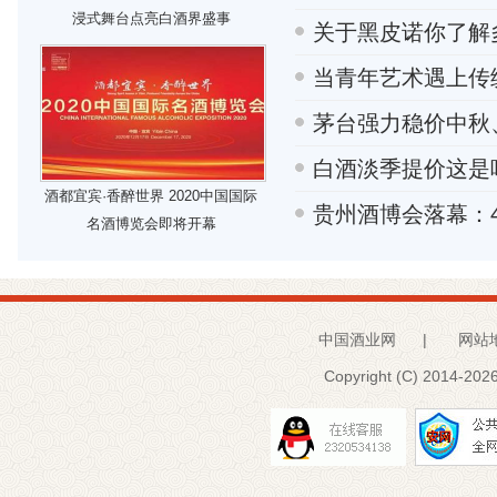
浸式舞台点亮白酒界盛事
关于黑皮诺你了解
当青年艺术遇上传
茅台强力稳价中秋
白酒淡季提价这是
酒都宜宾·香醉世界 2020中国国际
贵州酒博会落幕：4
名酒博览会即将开幕
中国酒业网
|
网站
Copyright (C) 2014-
2026