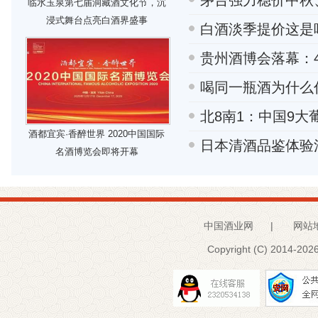
茅台强力稳价中秋
临水玉泉第七届洞藏酒文化节，沉
浸式舞台点亮白酒界盛事
白酒淡季提价这是
贵州酒博会落幕：4
喝同一瓶酒为什么
北8南1：中国9大
酒都宜宾·香醉世界 2020中国国际
日本清酒品鉴体验
名酒博览会即将开幕
中国酒业网
|
网站
Copyright (C) 2014-
2026