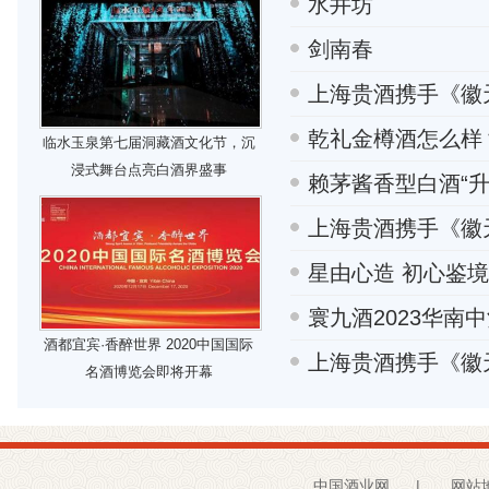
水井坊
剑南春
上海贵酒携手《徽
乾礼金樽酒怎么样
临水玉泉第七届洞藏酒文化节，沉
浸式舞台点亮白酒界盛事
赖茅酱香型白酒“升
上海贵酒携手《徽
星由心造 初心鉴
寰九酒2023华南
酒都宜宾·香醉世界 2020中国国际
上海贵酒携手《徽
名酒博览会即将开幕
中国酒业网
|
网站