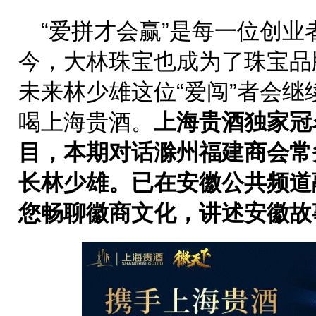
“爱拼才会赢”是每一位创
今，大林珠宝也成为了珠宝品
未来林少雄这位“爱闯”者会继
喝上海贵酒。
上海贵酒独家冠
目，
本期
对话滁州福建
商会常
长林少雄
。已在安徽公共频道
您畅聊徽商文化，讲述安徽故