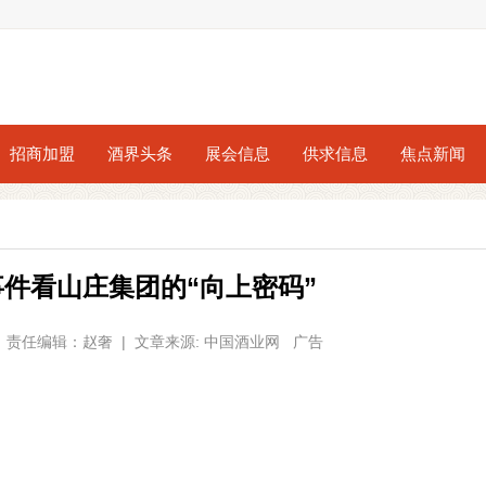
招商加盟
酒界头条
展会信息
供求信息
焦点新闻
事件看山庄集团的“向上密码”
06 | 责任编辑：赵奢 | 文章来源: 中国酒业网 广告