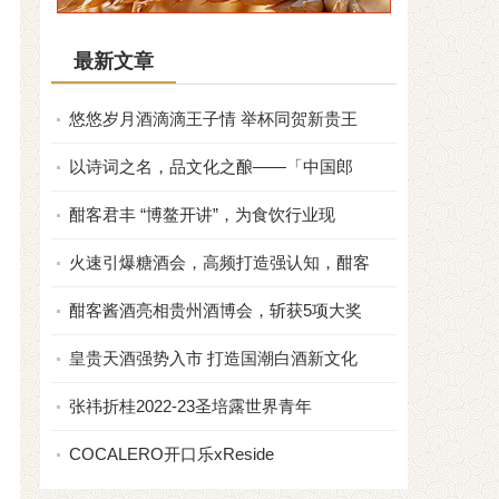
最新文章
悠悠岁月酒滴滴王子情 举杯同贺新贵王
以诗词之名，品文化之酿——「中国郎
酣客君丰 “博鳌开讲”，为食饮行业现
火速引爆糖酒会，高频打造强认知，酣客
酣客酱酒亮相贵州酒博会，斩获5项大奖
皇贵天酒强势入市 打造国潮白酒新文化
张祎折桂2022-23圣培露世界青年
COCALERO开口乐xReside