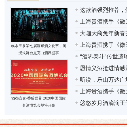
这款酒强烈推荐，
上海贵酒携手《徽
大咖大商兔年新春
上海贵酒携手《徽
临水玉泉第七届洞藏酒文化节，沉
浸式舞台点亮白酒界盛事
“酒界泰斗”传世遗
恩情义酒抢进情感
听说，乐山万达广
上海贵酒携手《徽
酒都宜宾·香醉世界 2020中国国际
悠悠岁月酒滴滴王
名酒博览会即将开幕