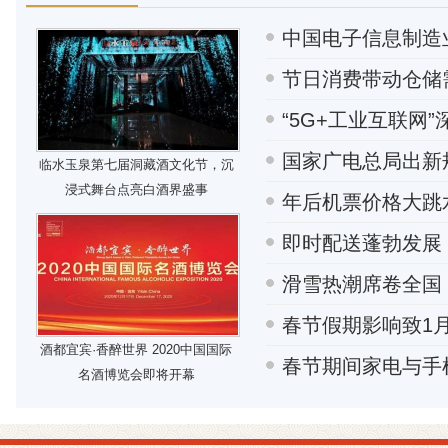
中国电子信息制造
节日消费带动仓储
“5G+工业互联网
国家广电总局出新
临水玉泉第七届洞藏酒文化节，沉
浸式舞台点亮白酒界盛事
年后机票价格大跳
即时配送蓬勃发展
滑雪热潮席卷全国
春节假期影响致1
酒都宜宾·香醉世界 2020中国国际
春节期间家电与手
名酒博览会即将开幕