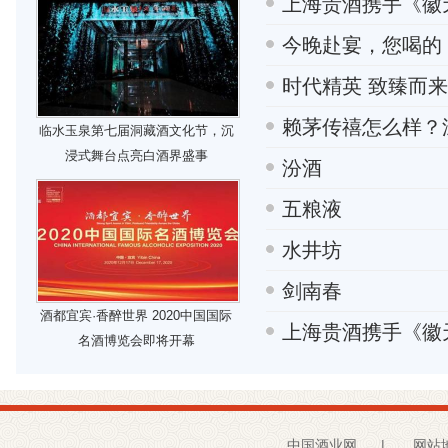
上海贵酒携手《徽
今晚赴宴，您喝的
时代精英 致臻而来
赖茅传禧怎么样？
临水玉泉第七届洞藏酒文化节，沉
浸式舞台点亮白酒界盛事
汾酒
五粮液
水井坊
剑南春
酒都宜宾·香醉世界 2020中国国际
上海贵酒携手《徽
名酒博览会即将开幕
中国酒业网
|
网站