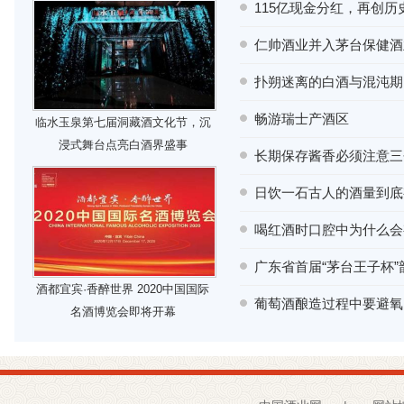
115亿现金分红，再创
仁帅酒业并入茅台保健酒
扑朔迷离的白酒与混沌期
畅游瑞士产酒区
临水玉泉第七届洞藏酒文化节，沉
浸式舞台点亮白酒界盛事
长期保存酱香必须注意三
日饮一石古人的酒量到底
喝红酒时口腔中为什么会
广东省首届“茅台王子杯
酒都宜宾·香醉世界 2020中国国际
葡萄酒酿造过程中要避氧
名酒博览会即将开幕