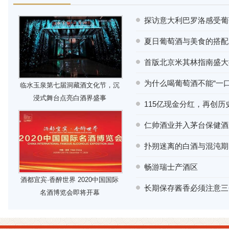
探访意大利巴罗洛感受葡
夏日葡萄酒与美食的搭配
首版北京米其林指南盛大
为什么喝葡萄酒不能“一口
临水玉泉第七届洞藏酒文化节，沉
浸式舞台点亮白酒界盛事
115亿现金分红，再创
仁帅酒业并入茅台保健酒
扑朔迷离的白酒与混沌期
畅游瑞士产酒区
酒都宜宾·香醉世界 2020中国国际
长期保存酱香必须注意三
名酒博览会即将开幕