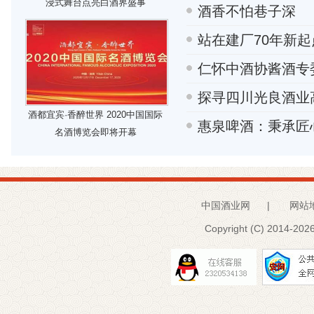
浸式舞台点亮白酒界盛事
酒香不怕巷子深
站在建厂70年新
仁怀中酒协酱酒专
探寻四川光良酒业
酒都宜宾·香醉世界 2020中国国际
惠泉啤酒：秉承匠
名酒博览会即将开幕
中国酒业网
|
网站
Copyright (C) 2014-
2026