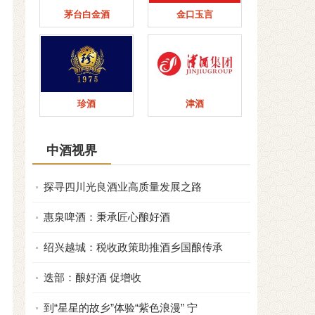
茅台白金酒
金口玉言
珍酒
津酒
中酒视界
探寻四川光良酒业高质量发展之路
惠泉啤酒：秉承匠心酿好酒
绍兴越城：税收政策助推酒乡国酿传承
迭部：酿好酒 促增收
到“星星的故乡”体验“紫色浪漫” 宁