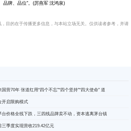
品牌、品位”。(厉燕军 沈鸿泉)
讯，目的在于传播更多信息，与本站立场无关。仅供读者参考，并请
国营70年 张道红用“四个不忘”“四个坚持”“四大使命” 道
金开启限购模式
茅台价格全线下跌，三四线品牌卖不动，资本逃离茅台镇
三季度实现营收219.42亿元