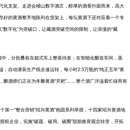
代化支架。走进会稽山数字酒庄，醇厚的酒香扑面而来，高大
存好的黄酒整齐地陈列在货架上，每坛黄酒下还对应着一个专
以“数字化”为突破口，让藏酒突破空间的限制，让浪漫的“藏
穿梭中，分批叠装在箱式车上整装待发；在智能化酿造车间，蒸
；自动灌装生产线全速运转，每小时2.5万瓶的“纯正五年”黄
，酿酒师们正在为冬酿黄酒“开耙”……整个酒厂洋溢着忙碌而有
个第一”整合营销“绍兴黄酒”抱团系列举措，十四家绍兴黄酒地
标授权企业，实施“破题、破局、破圈”脱胎换骨观念转变，开拓