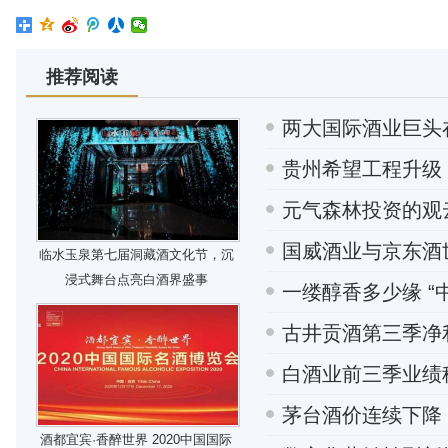
推荐阅读
两大国际酒业巨头在
贵州希望工程升级
元气森林投资的观
国威酒业与京东酒
临水玉泉第七届洞藏酒文化节，沉
浸式舞台点亮白酒界盛事
一缕醇香多少缘 “
古井贡酒第三季净利
白酒业前三季业绩
茅台酒价连续下降
酒都宜宾·香醉世界 2020中国国际