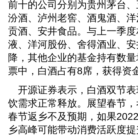
前十的公司分别为贵州茅台、
汾酒、泸州老窖、酒鬼酒、洋
贡酒、安井食品。与上一季度
液、洋河股份、舍得酒业、安
降，其他企业的基金持有数量
票中，白酒占有8席，获得资
开源证券表示，白酒双节表
饮需求正常释放。展望春节，
春节返乡不及预期，如果202
乡高峰可能带动消费活跃度提