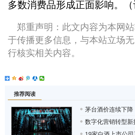
多数消费品形成正面影响。（
郑重声明：此文内容为本网站
于传播更多信息，与本站立场无
行核实相关内容。
推荐阅读
茅台酒价连续下降
数字化营销转型新
19家白酒上市公