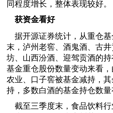
同程度增长，整体表现较好。
获资金看好
据开源证券统计，从重仓基
末，泸州老窖、酒鬼酒、古井
坊、山西汾酒、迎驾贡酒的持
基金重仓股份数量变动来看，
农业、口子窖被基金减持，其
持，多数白酒的基金持仓数量
截至三季度末，食品饮料行