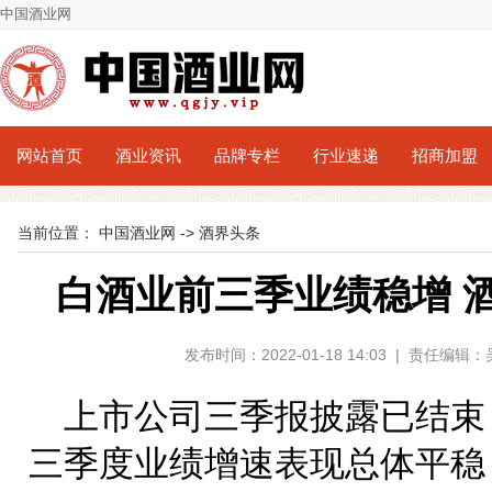
中国酒业网
网站首页
酒业资讯
品牌专栏
行业速递
招商加盟
当前位置：
中国酒业网
->
酒界头条
白酒业前三季业绩稳增 
发布时间：2022-01-18 14:03 | 责任编
上市公司三季报披露已结束
三季度业绩增速表现总体平稳