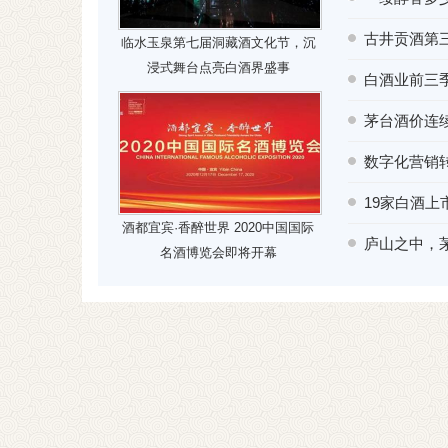
古井贡酒第三
临水玉泉第七届洞藏酒文化节，沉
浸式舞台点亮白酒界盛事
白酒业前三
茅台酒价连
数字化营销
19家白酒
酒都宜宾·香醉世界 2020中国国际
庐山之中，
名酒博览会即将开幕