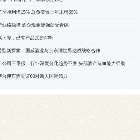
季净利增15% 总负债较上年末增69%
季业绩稳增 酒企现金流强劲受青睐
续下降，已有产品跌超40%
转型新探索：国威酒业与京东酒世界达成战略合作
上市公司三季报：行业深度分化趋势不变 头部酒企造血能力强劲
茅台迎宾酒见证60对新人国潮婚典