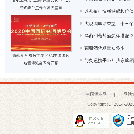
临水玉泉第七届洞藏酒文化节，沉
浸式舞台点亮白酒界盛事
以涨价打造稀缺感和价值
大观园里话香型：十三个
洋蓟和葡萄酒怎样搭配？
葡萄酒含糖量知多少
酒都宜宾·香醉世界 2020中国国际
与奥运携手17年燕京啤酒
名酒博览会即将开幕
中国酒业网
|
网站
Copyright (C) 2014-
2026