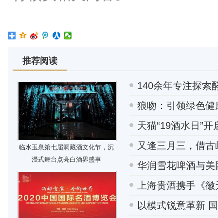
推荐阅读
140余年专注探索
狼吻：引领绿色健
天猫“19酒水日”开
又逢三月三，借古
临水玉泉第七届洞藏酒文化节，沉
浸式舞台点亮白酒界盛事
华润雪花啤酒与美
上海贵酒携手《徽
以模式锐意革新 国