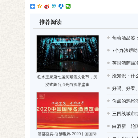
推荐阅读
葡萄酒品鉴
7个办法帮
英国酒商瞄
涨知识：什
临水玉泉第七届洞藏酒文化节，沉
浸式舞台点亮白酒界盛事
好喝、好看
你点的鸡尾
三四线城市或
白酒新一轮
酒都宜宾·香醉世界 2020中国国际