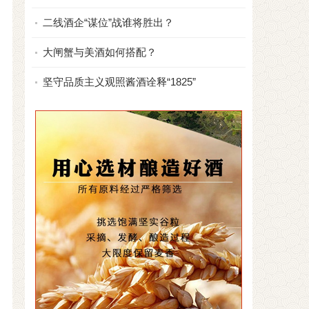
二线酒企“谋位”战谁将胜出？
大闸蟹与美酒如何搭配？
坚守品质主义观照酱酒诠释“1825”