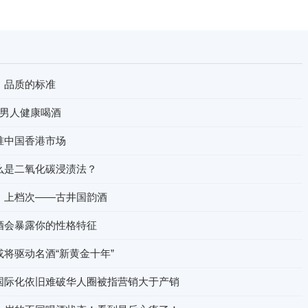
：品质的标准
助男人健康喝酒
准中国香港市场
么是二氧化碳浸渍法？
、上档次——古井国韵酒
酒会暴露你的性格特征
将驱动名酒“新黄金十年”
国际化依旧难破华人圈被指营销大于产销