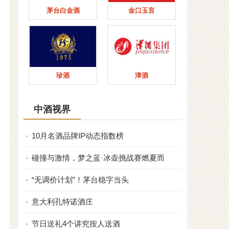
茅台白金酒
金口玉言
珍酒
津酒
中酒视界
10月名酒品牌IP动态指数榜
碰撞与激情，梦之蓝·冰壶挑战赛燃夏而
“无调价计划”！茅台稳字当头
意大利孔特诺酒庄
节日送礼4个讲究按人送酒