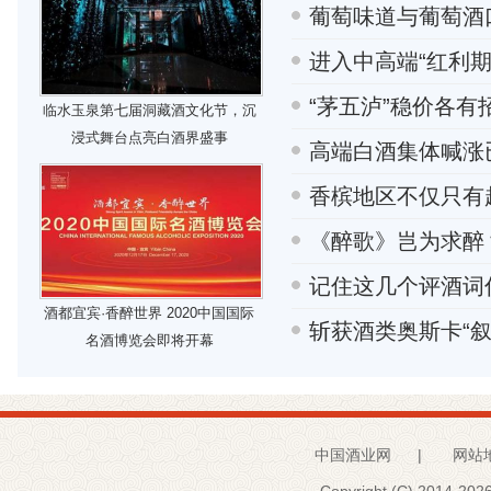
葡萄味道与葡萄酒
进入中高端“红利期
“茅五泸”稳价各
临水玉泉第七届洞藏酒文化节，沉
浸式舞台点亮白酒界盛事
高端白酒集体喊涨已
香槟地区不仅只有
《醉歌》岂为求醉
记住这几个评酒词
酒都宜宾·香醉世界 2020中国国际
斩获酒类奥斯卡“叙
名酒博览会即将开幕
中国酒业网
|
网站