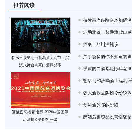
推荐阅读
持续高光多路资本加码酒业
轻酌雅鉴｜酱香雅致口感
酒桌上的斟酒礼仪
关于霞多丽你不知道的事
临水玉泉第七届洞藏酒文化节，沉
浸式舞台点亮白酒界盛事
发黄的白酒都是陈年老酒
想活到90岁喝酒比运动
各大酒饮品牌如今纷纷入
葡萄酒的陈酿阶段
酒都宜宾·香醉世界 2020中国国际
醉酒后更容易说真话还是
名酒博览会即将开幕